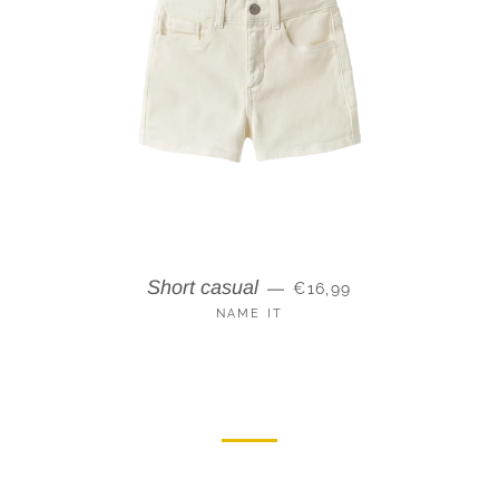
PRIX RÉGULIER
Short casual
—
€16,99
NAME IT